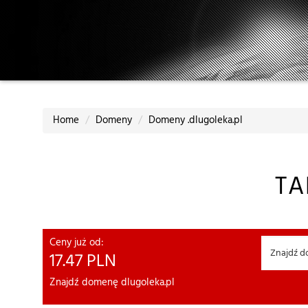
Home
Domeny
Domeny .dlugoleka.pl
TA
Ceny już od:
17.47
PLN
Znajdź domenę dlugoleka.pl