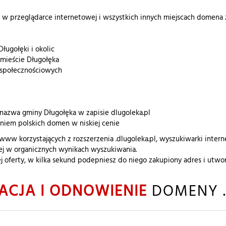
a w przeglądarce internetowej i wszystkich innych miejscach domena z
ługołęki i okolic
w mieście Długołęka
i społecznościowych
nazwa gminy Długołęka w zapisie dlugoleka.pl
aniem polskich domen w niskiej cenie
 www korzystających z rozszerzenia .dlugoleka.pl, wyszukiwarki inte
żej w organicznych wynikach wyszukiwania.
j oferty, w kilka sekund podepniesz do niego zakupiony adres i ut
ACJA I ODNOWIENIE
DOMENY .