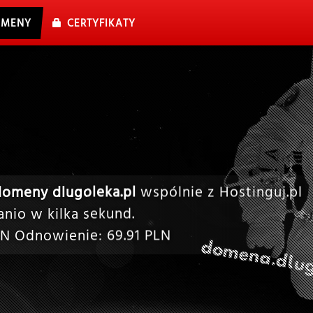
MENY
CERTYFIKATY
domeny dlugoleka.pl
wspólnie z Hostinguj.pl
nio w kilka sekund.
N Odnowienie:
69.91
PLN