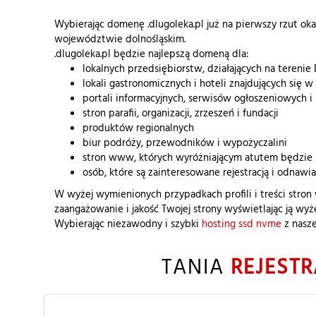
Wybierając domenę .dlugoleka.pl już na pierwszy rzut ok
województwie dolnośląskim.
.dlugoleka.pl będzie najlepszą domeną dla:
lokalnych przedsiębiorstw, działających na terenie D
lokali gastronomicznych i hoteli znajdujących się 
portali informacyjnych, serwisów ogłoszeniowych 
stron parafii, organizacji, zrzeszeń i fundacji
produktów regionalnych
biur podróży, przewodników i wypożyczalini
stron www, których wyróżniającym atutem będzie 
osób, które są zainteresowane rejestracją i odnawi
W wyżej wymienionych przypadkach profili i treści stron
zaangażowanie i jakość Twojej strony wyświetlając ją wy
Wybierając niezawodny i szybki
hosting ssd nvme
z nasze
TANIA
REJESTR