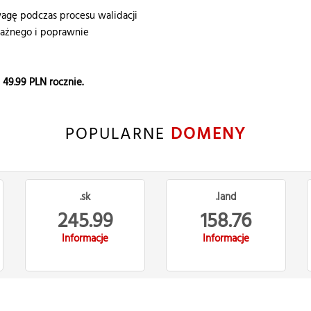
gę podczas procesu walidacji
ważnego i poprawnie
e
49.99
PLN rocznie.
POPULARNE
DOMENY
.sk
.land
245.99
158.76
Informacje
Informacje