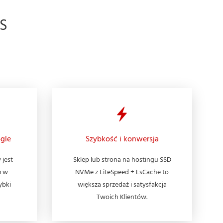
S
gle
Szybkość i konwersja
 jest
Sklep lub strona na hostingu SSD
m w
NVMe z LiteSpeed + LsCache to
ybki
większa sprzedaż i satysfakcja
Twoich Klientów.