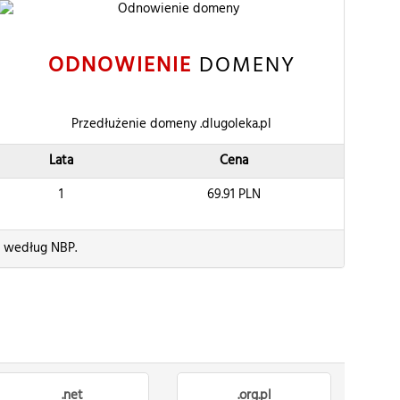
ODNOWIENIE
DOMENY
Przedłużenie domeny .dlugoleka.pl
Lata
Cena
1
69.91
PLN
) według NBP.
.net
.org.pl