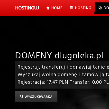
HOSTING
UJ
HOME
HOSTING
DO
DOMENY dlugoleka.pl
Rejestruj, transferuj i odnawiaj tanie
Wyszukaj wolną domenę i zamów ją ta
Rejestracja:
17.47
PLN Transfer:
0.00
PL
WYSZUKIWARKA