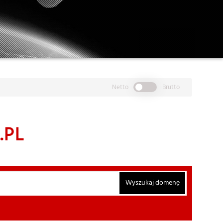
Netto
Brutto
.PL
Wyszukaj domenę