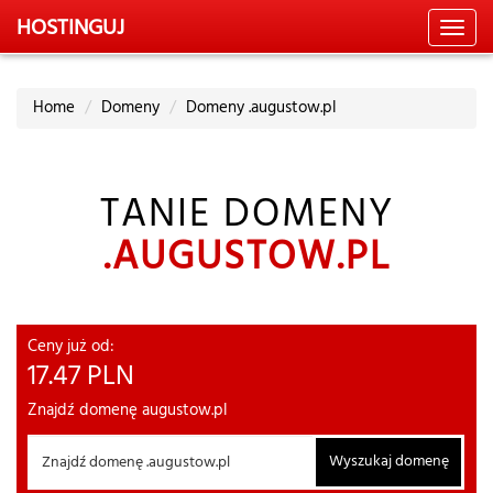
HOSTING
UJ
Toggl
navig
Home
Domeny
Domeny .augustow.pl
TANIE DOMENY
.AUGUSTOW.PL
Ceny już od:
17.47
PLN
Znajdź domenę augustow.pl
Wyszukaj domenę