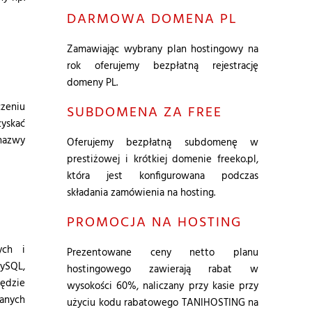
DARMOWA DOMENA PL
Zamawiając wybrany plan hostingowy na
rok oferujemy bezpłatną rejestrację
domeny PL.
czeniu
SUBDOMENA ZA FREE
zyskać
nazwy
Oferujemy bezpłatną subdomenę w
prestiżowej i krótkiej domenie freeko.pl,
która jest konfigurowana podczas
składania zamówienia na hosting.
PROMOCJA NA HOSTING
ych i
Prezentowane ceny
netto
planu
ySQL,
hostingowego zawierają rabat w
zędzie
wysokości 60%, naliczany przy kasie przy
danych
użyciu kodu rabatowego TANIHOSTING na