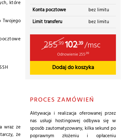
ch, które
Konta pocztowe
bez limitu
o Twojego
Limit transferu
bez limitu
a pocztowe
255
102
/msc
,99
,39
,99
Odnowienie
255
Dodaj do koszyka
PROCES ZAMÓWIEŃ
Aktywacja i realizacja oferowanej przez
nas usługi hostingowej odbywa się w
a wraz ze
sposób zautomatyzowany, kilka sekund po
tarczy, że
poprawnym złożeniu i opłaceniu