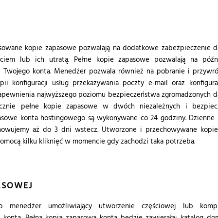
sowane kopie zapasowe pozwalają na dodatkowe zabezpieczenie d
iem lub ich utratą. Pełne kopie zapasowe pozwalają na późni
 Twojego konta. Menedżer pozwala również na pobranie i przywró
i konfiguracji usług przekazywania poczty e-mail oraz konfigurac
 zapewnienia najwyższego poziomu bezpieczeństwa zgromadzonych 
icznie pełne kopie zapasowe w dwóch niezależnych i bezpiec
apasowe konta hostingowego są wykonywane co 24 godziny. Dzienne
howujemy aż do 3 dni wstecz. Utworzone i przechowywane kopie
omocą kilku kliknięć w momencie gdy zachodzi taka potrzeba.
ASOWEJ
o menedżer umożliwiający utworzenie częściowej lub kompl