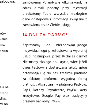
 zalogować
zamówienia. Po upływie kilku sekund, na
adres e-mail podany przy rejestracji
przekażemy Tobie wszystkie niezbędne
dane dostępowe i informacje związane z
zamówioną przez Ciebie usługą.
ków i
14 DNI ZA DARMO!
anie,
ków i
Zapraszamy do niezobowiązującego
e oraz
indywidualnego przetestowania wybranej
usługi hostingowej przez 14 dni za darmo!
Nie mamy niczego do ukrycia, więc jeżeli
okres testowy i dostarczana jakość usług
przekonają Cię do nas, zrealizuj płatność
za fakturę proforma wygodną formą
płatności. Akceptujemy płatności PayNow,
ala na
PayU, Dotpay, Paysafecard, PayPal, karty
ydatne
kredytowe, Google Pay oraz tradycyjny
stkich
przelew bankowy.
Więcej
ny np.