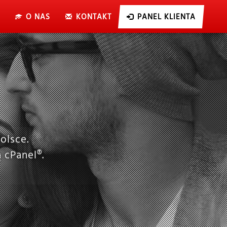
O NAS
KONTAKT
PANEL KLIENTA
olsce.
 cPanel®.