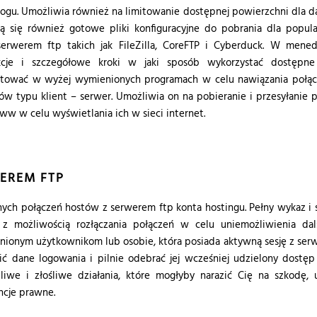
gu. Umożliwia również na limitowanie dostępnej powierzchni dla 
ą się również gotowe pliki konfiguracyjne do pobrania dla popul
erwerem ftp takich jak FileZilla, CoreFTP i Cyberduck. W mened
ukcje i szczegółowe kroki w jaki sposób wykorzystać dostępne 
portować w wyżej wymienionych programach w celu nawiązania połąc
ików typu klient – serwer. Umożliwia on na pobieranie i przesyłanie 
ww w celu wyświetlania ich w sieci internet.
EREM FTP
ych połączeń hostów z serwerem ftp konta hostingu. Pełny wykaz i 
z możliwością rozłączania połączeń w celu uniemożliwienia dal
ionym użytkownikom lub osobie, która posiada aktywną sesję z se
ić dane logowania i pilnie odebrać jej wcześniej udzielony dostęp
iwe i złośliwe działania, które mogłyby narazić Cię na szkodę, 
ncje prawne.