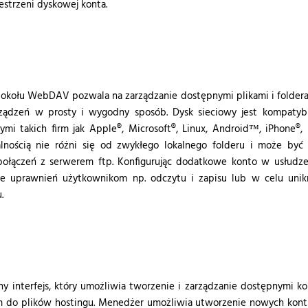
estrzeni dyskowej konta.
otokołu WebDAV pozwala na zarządzanie dostępnymi plikami i folder
ządzeń w prosty i wygodny sposób. Dysk sieciowy jest kompatybi
mi takich firm jak Apple®, Microsoft®, Linux, Android™, iPhone®, 
nością nie różni się od zwykłego lokalnego folderu i może być 
ołączeń z serwerem ftp. Konfigurując dodatkowe konto w usłudze
ie uprawnień użytkownikom np. odczytu i zapisu lub w celu unik
.
P
 interfejs, który umożliwia tworzenie i zarządzanie dostępnymi k
m do plików hostingu. Menedżer umożliwia utworzenie nowych kont