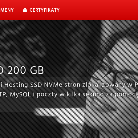
MENY
CERTYFIKATY
O 200 GB
bki Hosting SSD NVMe stron zlokalizowany w P
FTP, MySQL i poczty w kilka sekund za pomocą