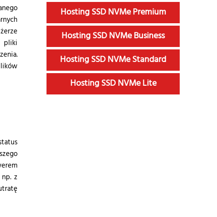
danego
Hosting SSD NVMe Premium
arnych
żerze
Hosting SSD NVMe Business
pliki
zenia.
Hosting SSD NVMe Standard
plików
Hosting SSD NVMe Lite
status
szego
rwerem
 np. z
utratę