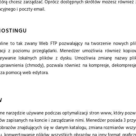
 którą chcesz zarządzać. Oprócz dostępnych skrótów możesz również
cyjnego i poczty email.
HOSTINGU
line to tak zwany Web FTP pozwalający na tworzenie nowych pli
acji z poziomu przeglądarki. Menedżer umożliwia również kopiow
grywanie lokalnych plików z dysku. Umożliwia zmianę nazwy pli
uprawnienia (chmody), pozwala również na kompresje, dekompresj
 za pomocą web edytora.
W
e narzędzie używane podczas optymalizacji stron www, który pozw
 zapisanych na koncie i zarządzanie nimi. Menedżer posiada 3 prz
 obrazów znajdujących się w danym katalogu, zmiana rozmiarów wszy
 konwertowanie plików wszystkich obrazów na inny format graficz