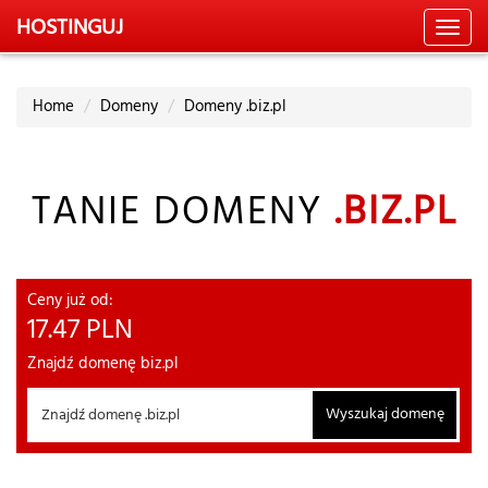
HOSTING
UJ
Toggl
navig
Home
Domeny
Domeny .biz.pl
TANIE DOMENY
.BIZ.PL
Ceny już od:
17.47
PLN
Znajdź domenę biz.pl
Wyszukaj domenę