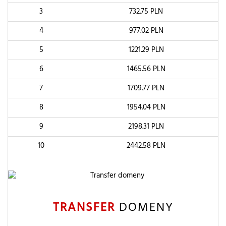
3
732.75
PLN
4
977.02
PLN
5
1221.29
PLN
6
1465.56
PLN
7
1709.77
PLN
8
1954.04
PLN
9
2198.31
PLN
10
2442.58
PLN
TRANSFER
DOMENY