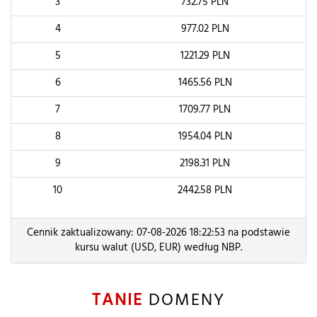
3
732.75
PLN
4
977.02
PLN
5
1221.29
PLN
6
1465.56
PLN
7
1709.77
PLN
8
1954.04
PLN
9
2198.31
PLN
10
2442.58
PLN
Cennik zaktualizowany: 07-08-2026 18:22:53 na podstawie
kursu walut (USD, EUR) według NBP.
TANIE
DOMENY