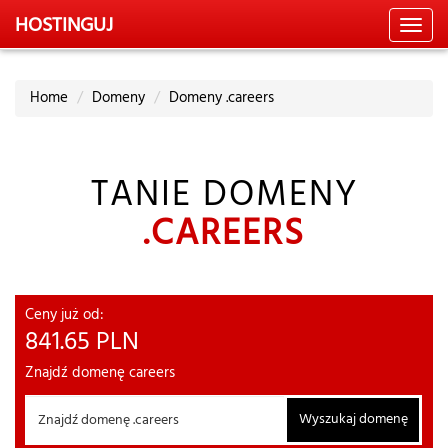
HOSTING
UJ
Toggl
navig
Home
Domeny
Domeny .careers
TANIE DOMENY
.CAREERS
Ceny już od:
841.65
PLN
Znajdź domenę careers
Wyszukaj domenę