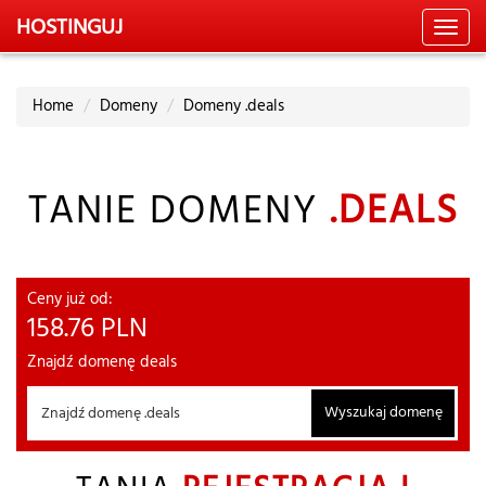
HOSTING
UJ
Toggl
navig
Home
Domeny
Domeny .deals
TANIE DOMENY
.DEALS
Ceny już od:
158.76
PLN
Znajdź domenę deals
Wyszukaj domenę