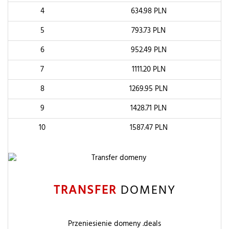
4
634.98
PLN
5
793.73
PLN
6
952.49
PLN
7
1111.20
PLN
8
1269.95
PLN
9
1428.71
PLN
10
1587.47
PLN
TRANSFER
DOMENY
Przeniesienie domeny .deals