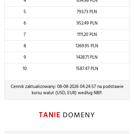
4
634.98
PLN
5
793.73
PLN
6
952.49
PLN
7
1111.20
PLN
8
1269.95
PLN
9
1428.71
PLN
10
1587.47
PLN
Cennik zaktualizowany: 08-08-2026 04:24:57 na podstawie
kursu walut (USD, EUR) według NBP.
TANIE
DOMENY