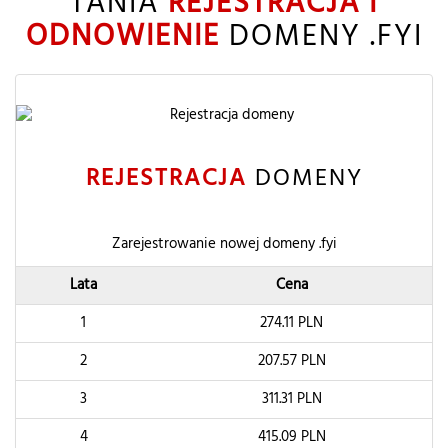
TANIA
REJESTRACJA I
ODNOWIENIE
DOMENY .FYI
REJESTRACJA
DOMENY
Zarejestrowanie nowej domeny .fyi
Lata
Cena
1
274.11
PLN
2
207.57
PLN
3
311.31
PLN
4
415.09
PLN