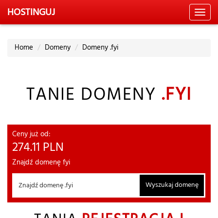
HOSTING
UJ
Toggl
navig
Home
Domeny
Domeny .fyi
TANIE DOMENY
.FYI
Ceny już od:
274.11
PLN
Znajdź domenę fyi
Wyszukaj domenę