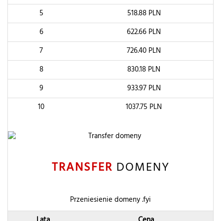
5
518.88
PLN
6
622.66
PLN
7
726.40
PLN
8
830.18
PLN
9
933.97
PLN
10
1037.75
PLN
TRANSFER
DOMENY
Przeniesienie domeny .fyi
Lata
Cena