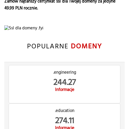
Zamów najtańszy certyfikat ssl dla Twojej domeny za jedyne
49.99
PLN rocznie.
POPULARNE
DOMENY
.engineering
244.27
Informacje
.education
274.11
Informacje