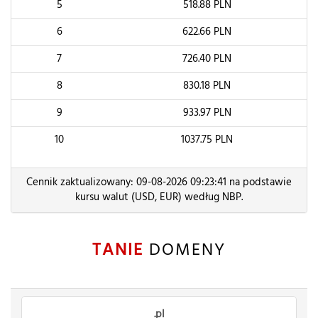
5
518.88
PLN
6
622.66
PLN
7
726.40
PLN
8
830.18
PLN
9
933.97
PLN
10
1037.75
PLN
Cennik zaktualizowany: 09-08-2026 09:23:41 na podstawie
kursu walut (USD, EUR) według NBP.
TANIE
DOMENY
.pl