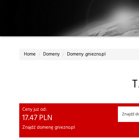
Home
Domeny
Domeny .gniezno.pl
Ceny już od:
17.47
PLN
Znajdź domenę gniezno.pl