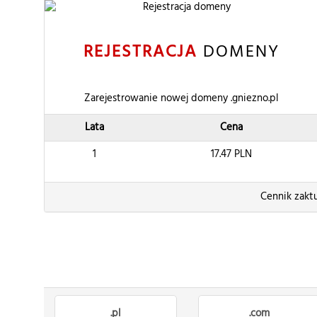
REJESTRACJA
DOMENY
Zarejestrowanie nowej domeny .gniezno.pl
Lata
Cena
1
17.47
PLN
Cennik zakt
.pl
.com