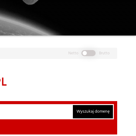
Netto
Brutto
PL
Wyszukaj domenę