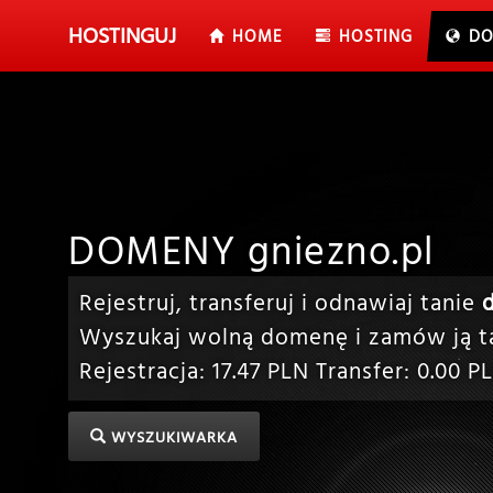
HOSTING
UJ
HOME
HOSTING
DO
DOMENY gniezno.pl
Rejestruj, transferuj i odnawiaj tanie
Wyszukaj wolną domenę i zamów ją ta
Rejestracja:
17.47
PLN Transfer:
0.00
PL
WYSZUKIWARKA