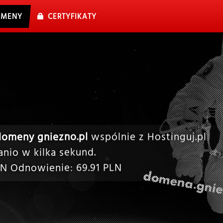
MENY
CERTYFIKATY
domeny gniezno.pl
wspólnie z Hostinguj.pl
nio w kilka sekund.
N Odnowienie:
69.91
PLN