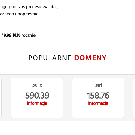
gę podczas procesu walidacji
ważnego i poprawnie
e
49.99
PLN rocznie.
POPULARNE
DOMENY
.build
.sarl
590.39
158.76
Informacje
Informacje