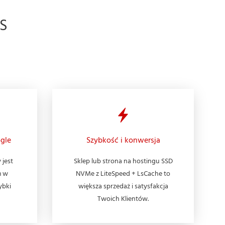
S
gle
Szybkość i konwersja
 jest
Sklep lub strona na hostingu SSD
m w
NVMe z LiteSpeed + LsCache to
ybki
większa sprzedaż i satysfakcja
Twoich Klientów.