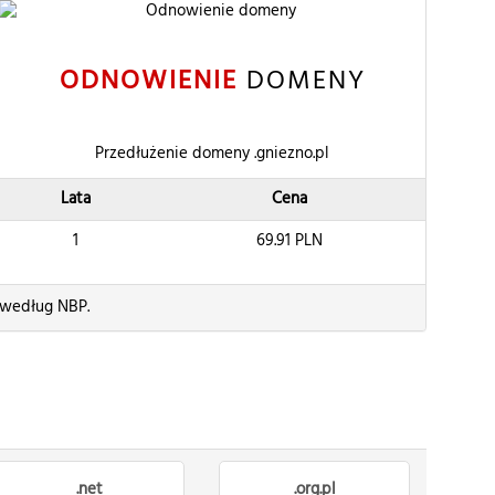
ODNOWIENIE
DOMENY
Przedłużenie domeny .gniezno.pl
Lata
Cena
1
69.91
PLN
 według NBP.
.net
.org.pl