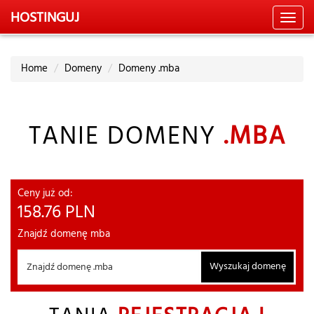
HOSTING
UJ
Toggl
navig
Home
Domeny
Domeny .mba
TANIE DOMENY
.MBA
Ceny już od:
158.76
PLN
Znajdź domenę mba
Wyszukaj domenę