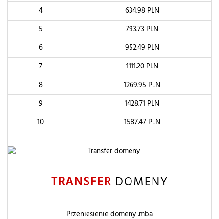
4
634.98
PLN
5
793.73
PLN
6
952.49
PLN
7
1111.20
PLN
8
1269.95
PLN
9
1428.71
PLN
10
1587.47
PLN
TRANSFER
DOMENY
Przeniesienie domeny .mba