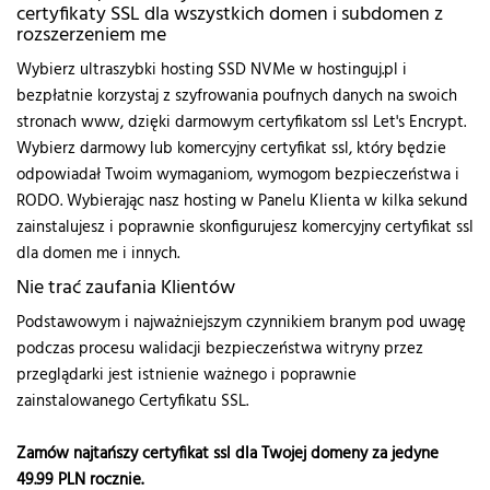
certyfikaty SSL dla wszystkich domen i subdomen z
rozszerzeniem me
Wybierz ultraszybki hosting SSD NVMe w hostinguj.pl i
bezpłatnie korzystaj z szyfrowania poufnych danych na swoich
stronach www, dzięki darmowym certyfikatom ssl Let's Encrypt.
Wybierz darmowy lub komercyjny certyfikat ssl, który będzie
odpowiadał Twoim wymaganiom, wymogom bezpieczeństwa i
RODO. Wybierając nasz hosting w Panelu Klienta w kilka sekund
zainstalujesz i poprawnie skonfigurujesz komercyjny certyfikat ssl
dla domen me i innych.
Nie trać zaufania Klientów
Podstawowym i najważniejszym czynnikiem branym pod uwagę
podczas procesu walidacji bezpieczeństwa witryny przez
przeglądarki jest istnienie ważnego i poprawnie
zainstalowanego Certyfikatu SSL.
Zamów najtańszy certyfikat ssl dla Twojej domeny za jedyne
49.99
PLN rocznie.