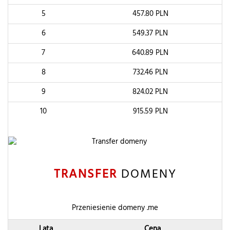
5
457.80
PLN
6
549.37
PLN
7
640.89
PLN
8
732.46
PLN
9
824.02
PLN
10
915.59
PLN
TRANSFER
DOMENY
Przeniesienie domeny .me
Lata
Cena