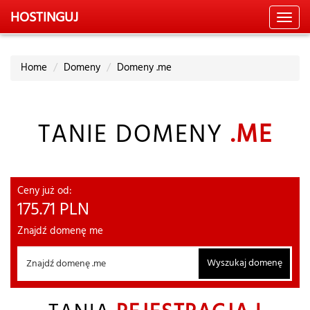
HOSTING
UJ
Toggl
navig
Home
Domeny
Domeny .me
TANIE DOMENY
.ME
Ceny już od:
175.71
PLN
Znajdź domenę me
Wyszukaj domenę