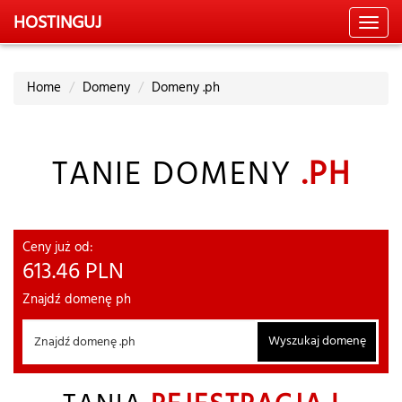
HOSTING
UJ
Toggl
navig
Home
Domeny
Domeny .ph
TANIE DOMENY
.PH
Ceny już od:
613.46
PLN
Znajdź domenę ph
Wyszukaj domenę