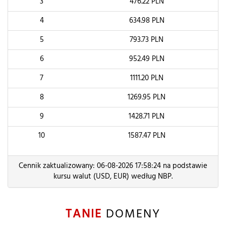
3
476.22
PLN
4
634.98
PLN
5
793.73
PLN
6
952.49
PLN
7
1111.20
PLN
8
1269.95
PLN
9
1428.71
PLN
10
1587.47
PLN
Cennik zaktualizowany: 06-08-2026 17:58:24 na podstawie
kursu walut (USD, EUR) według NBP.
TANIE
DOMENY