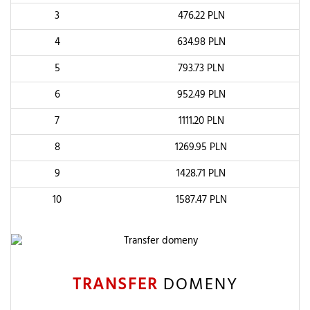
3
476.22
PLN
4
634.98
PLN
5
793.73
PLN
6
952.49
PLN
7
1111.20
PLN
8
1269.95
PLN
9
1428.71
PLN
10
1587.47
PLN
TRANSFER
DOMENY