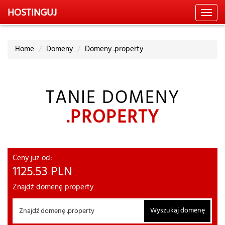
HOSTING
UJ
Toggl
navig
Home
Domeny
Domeny .property
TANIE DOMENY
.PROPERTY
Ceny już od:
1125.53
PLN
Znajdź domenę property
Wyszukaj domenę