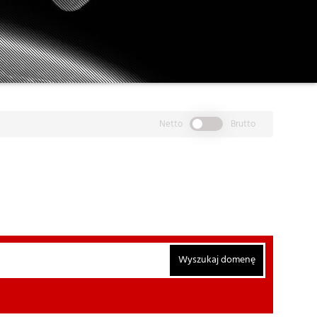
Netto
Brutto
Wyszukaj domenę