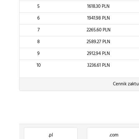
5
1618.30
PLN
6
1941.98
PLN
7
2265.60
PLN
8
2589.27
PLN
9
2912.94
PLN
10
3236.61
PLN
Cennik zaktu
.pl
.com