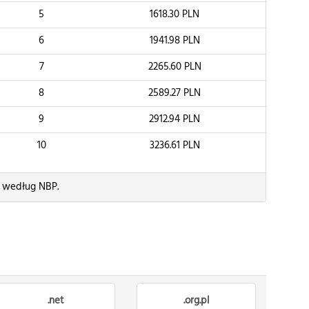
5
1618.30
PLN
6
1941.98
PLN
7
2265.60
PLN
8
2589.27
PLN
9
2912.94
PLN
10
3236.61
PLN
) według NBP.
.net
.org.pl