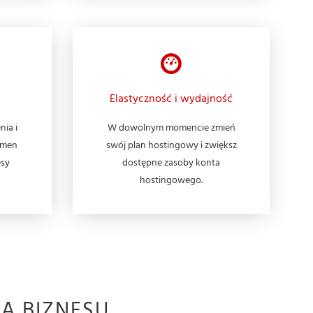
Elastyczność i wydajność
nia i
W dowolnym momencie zmień
omen
swój plan hostingowy i zwiększ
esy
dostępne zasoby konta
hostingowego.
A BIZNESU