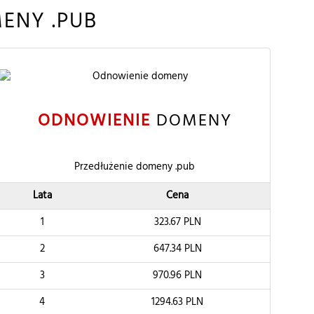
ENY .PUB
ODNOWIENIE
DOMENY
Przedłużenie domeny .pub
Lata
Cena
1
323.67
PLN
2
647.34
PLN
3
970.96
PLN
4
1294.63
PLN