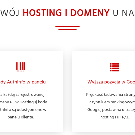
TWÓJ
HOSTING I DOMENY
U NA
dy AuthInfo w panelu
Wyższa pozycja w Goo
la każdej zarejestrowanej
Prędkość ładowania strony
meny PL w Hostinguj kody
czynnikiem rankingowy
thInfo są udostępnione w
Google, postaw na ultrasz
panelu Klienta.
hosting HTTP/3.