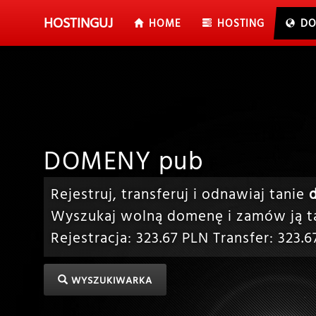
HOSTING
UJ
HOME
HOSTING
DO
DOMENY pub
Rejestruj, transferuj i odnawiaj tanie
Wyszukaj wolną domenę i zamów ją ta
Rejestracja:
323.67
PLN Transfer:
323.6
WYSZUKIWARKA