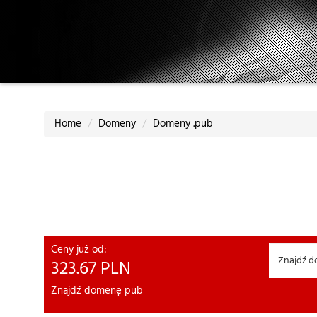
Home
Domeny
Domeny .pub
Ceny już od:
323.67
PLN
Znajdź domenę pub