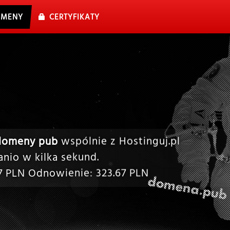
MENY
CERTYFIKATY
domeny pub
wspólnie z Hostinguj.pl
nio w kilka sekund.
7
PLN Odnowienie:
323.67
PLN