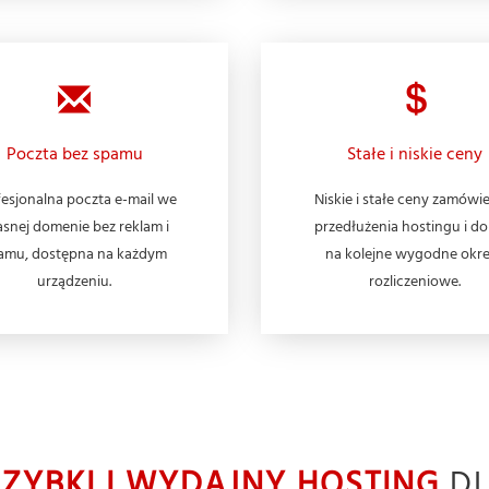
Poczta bez spamu
Stałe i niskie ceny
esjonalna poczta e-mail we
Niskie i stałe ceny zamówie
snej domenie bez reklam i
przedłużenia hostingu i d
amu, dostępna na każdym
na kolejne wygodne okr
urządzeniu.
rozliczeniowe.
SZYBKI I WYDAJNY HOSTING
DL