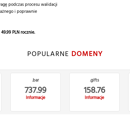
gę podczas procesu walidacji
ważnego i poprawnie
e
49.99
PLN rocznie.
POPULARNE
DOMENY
.bar
.gifts
737.99
158.76
Informacje
Informacje