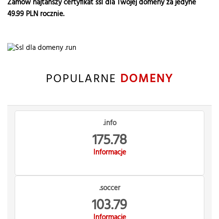
Zamów najtańszy certyfikat ssl dla Twojej domeny za jedyne
49.99
PLN rocznie.
POPULARNE
DOMENY
.info
175.78
Informacje
.soccer
103.79
Informacje