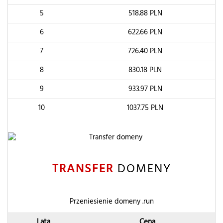
5
518.88
PLN
6
622.66
PLN
7
726.40
PLN
8
830.18
PLN
9
933.97
PLN
10
1037.75
PLN
TRANSFER
DOMENY
Przeniesienie domeny .run
Lata
Cena