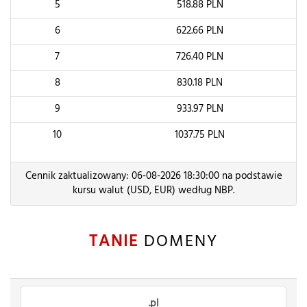
5
518.88
PLN
6
622.66
PLN
7
726.40
PLN
8
830.18
PLN
9
933.97
PLN
10
1037.75
PLN
Cennik zaktualizowany: 06-08-2026 18:30:00 na podstawie
kursu walut (USD, EUR) według NBP.
TANIE
DOMENY
.pl