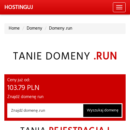
HOSTING
UJ
Toggl
navig
Home
Domeny
Domeny .run
TANIE DOMENY
.RUN
Ceny już od:
103.79
PLN
Znajdź domenę run
Wyszukaj domenę