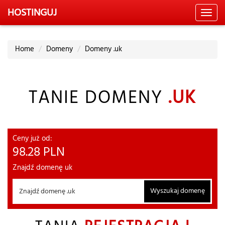
HOSTING
UJ
Toggl
navig
Home
Domeny
Domeny .uk
TANIE DOMENY
.UK
Ceny już od:
98.28
PLN
Znajdź domenę uk
Wyszukaj domenę