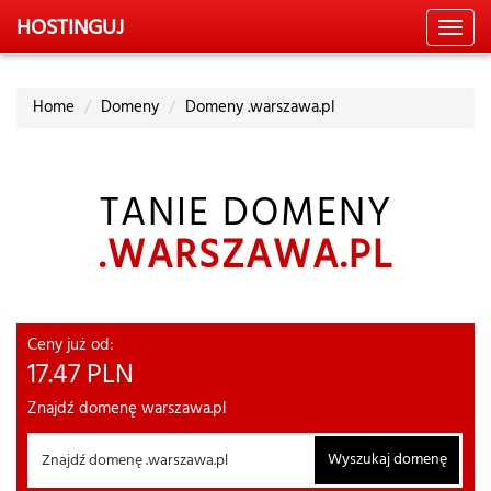
HOSTING
UJ
Toggl
navig
Home
Domeny
Domeny .warszawa.pl
TANIE DOMENY
.WARSZAWA.PL
Ceny już od:
17.47
PLN
Znajdź domenę warszawa.pl
Wyszukaj domenę