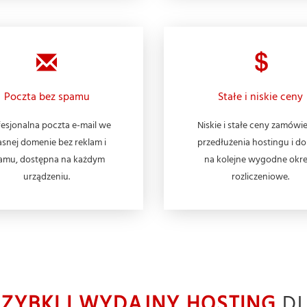
Poczta bez spamu
Stałe i niskie ceny
esjonalna poczta e-mail we
Niskie i stałe ceny zamówie
snej domenie bez reklam i
przedłużenia hostingu i d
amu, dostępna na każdym
na kolejne wygodne okr
urządzeniu.
rozliczeniowe.
SZYBKI I WYDAJNY HOSTING
DL