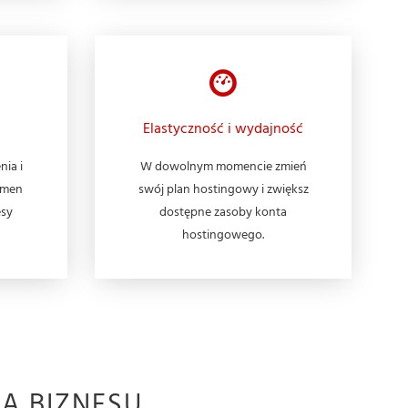
Elastyczność i wydajność
nia i
W dowolnym momencie zmień
omen
swój plan hostingowy i zwiększ
esy
dostępne zasoby konta
hostingowego.
A BIZNESU