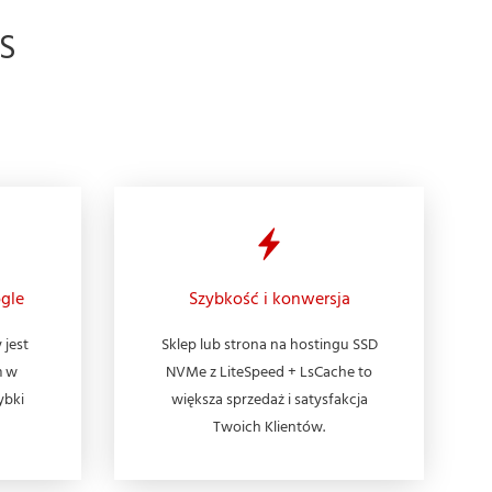
S
gle
Szybkość i konwersja
 jest
Sklep lub strona na hostingu SSD
m w
NVMe z LiteSpeed + LsCache to
ybki
większa sprzedaż i satysfakcja
Twoich Klientów.