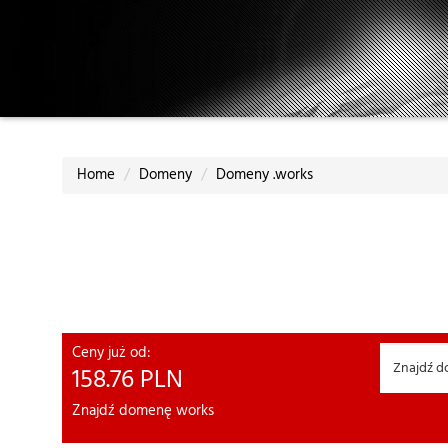
Home
Domeny
Domeny .works
Ceny już od:
158.76
PLN
Znajdź domenę works