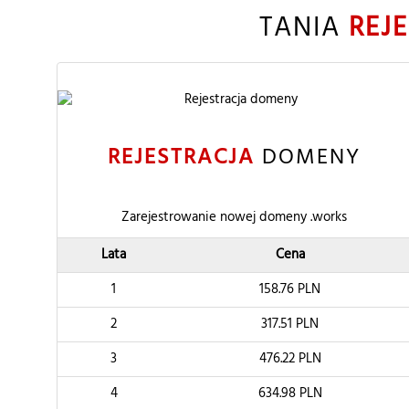
TANIA
REJ
REJESTRACJA
DOMENY
Zarejestrowanie nowej domeny .works
Lata
Cena
1
158.76
PLN
2
317.51
PLN
3
476.22
PLN
4
634.98
PLN