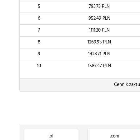
5
793.73
PLN
6
952.49
PLN
7
1111.20
PLN
8
1269.95
PLN
9
1428.71
PLN
10
1587.47
PLN
Cennik zaktu
.pl
.com