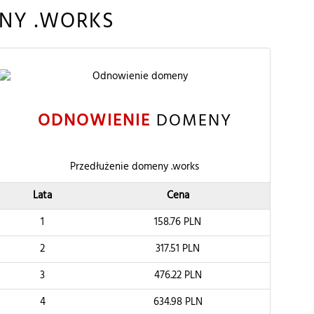
NY .WORKS
ODNOWIENIE
DOMENY
Przedłużenie domeny .works
Lata
Cena
1
158.76
PLN
2
317.51
PLN
3
476.22
PLN
4
634.98
PLN