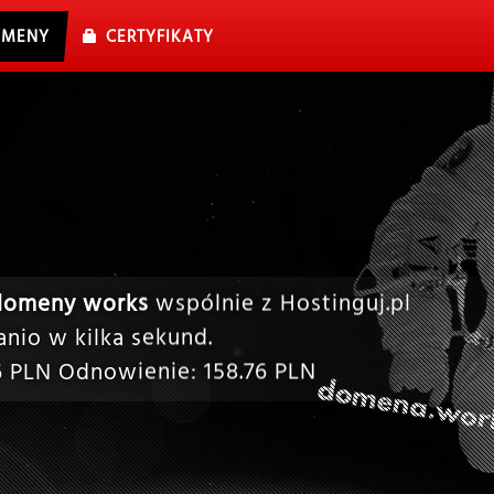
MENY
CERTYFIKATY
domeny works
wspólnie z Hostinguj.pl
nio w kilka sekund.
6
PLN Odnowienie:
158.76
PLN