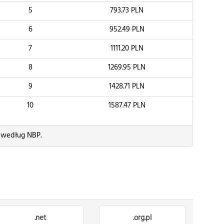
5
793.73
PLN
6
952.49
PLN
7
1111.20
PLN
8
1269.95
PLN
9
1428.71
PLN
10
1587.47
PLN
) według NBP.
.net
.org.pl