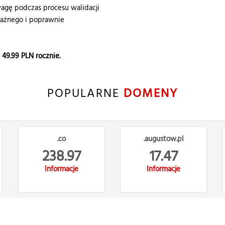
gę podczas procesu walidacji
ważnego i poprawnie
e
49.99
PLN rocznie.
POPULARNE
DOMENY
.co
.augustow.pl
238.97
17.47
Informacje
Informacje