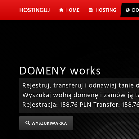
HOSTING
UJ
HOME
HOSTING
DO
DOMENY works
Rejestruj, transferuj i odnawiaj tanie
Wyszukaj wolną domenę i zamów ją ta
Rejestracja:
158.76
PLN Transfer:
158.7
WYSZUKIWARKA