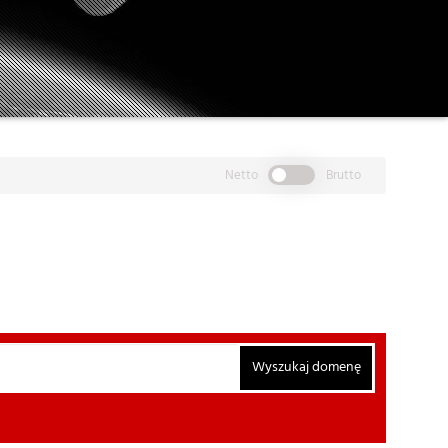
Netto
Brutto
Wyszukaj domenę