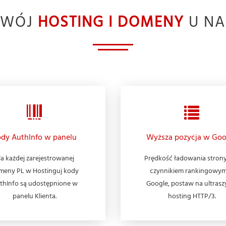
TWÓJ
HOSTING I DOMENY
U NA
dy AuthInfo w panelu
Wyższa pozycja w Goo
la każdej zarejestrowanej
Prędkość ładowania strony
meny PL w Hostinguj kody
czynnikiem rankingowy
thInfo są udostępnione w
Google, postaw na ultrasz
panelu Klienta.
hosting HTTP/3.