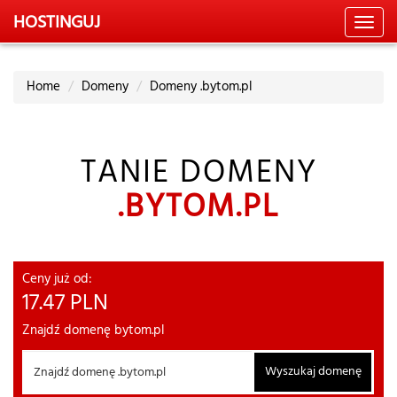
HOSTING
UJ
Toggl
navig
Home
Domeny
Domeny .bytom.pl
TANIE DOMENY
.BYTOM.PL
Ceny już od:
17.47
PLN
Znajdź domenę bytom.pl
Wyszukaj domenę