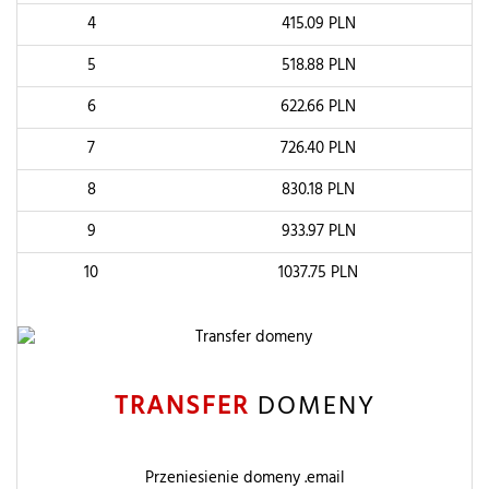
4
415.09
PLN
5
518.88
PLN
6
622.66
PLN
7
726.40
PLN
8
830.18
PLN
9
933.97
PLN
10
1037.75
PLN
TRANSFER
DOMENY
Przeniesienie domeny .email