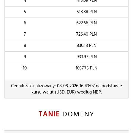
4
415.09
PLN
5
518.88
PLN
6
622.66
PLN
7
726.40
PLN
8
830.18
PLN
9
933.97
PLN
10
1037.75
PLN
Cennik zaktualizowany: 08-08-2026 16:43:07 na podstawie
kursu walut (USD, EUR) według NBP.
TANIE
DOMENY