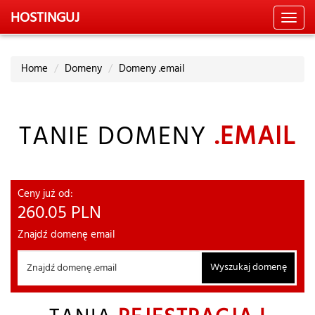
HOSTING
UJ
Toggl
navig
Home
Domeny
Domeny .email
TANIE DOMENY
.EMAIL
Ceny już od:
260.05
PLN
Znajdź domenę email
Wyszukaj domenę