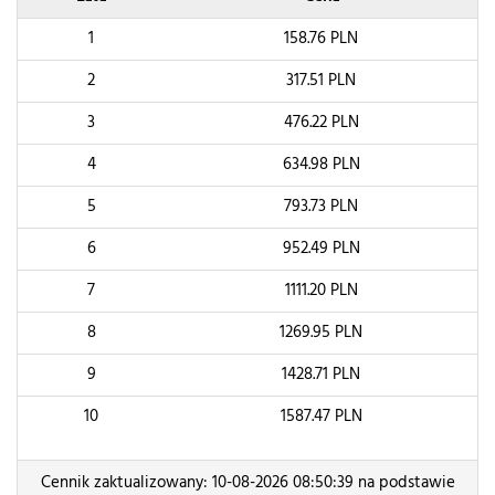
1
158.76
PLN
2
317.51
PLN
3
476.22
PLN
4
634.98
PLN
5
793.73
PLN
6
952.49
PLN
7
1111.20
PLN
8
1269.95
PLN
9
1428.71
PLN
10
1587.47
PLN
Cennik zaktualizowany: 10-08-2026 08:50:39 na podstawie