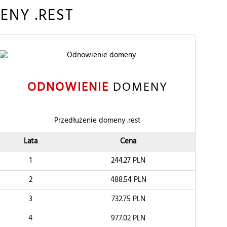
NY .REST
ODNOWIENIE
DOMENY
Przedłużenie domeny .rest
Lata
Cena
1
244.27
PLN
2
488.54
PLN
3
732.75
PLN
4
977.02
PLN