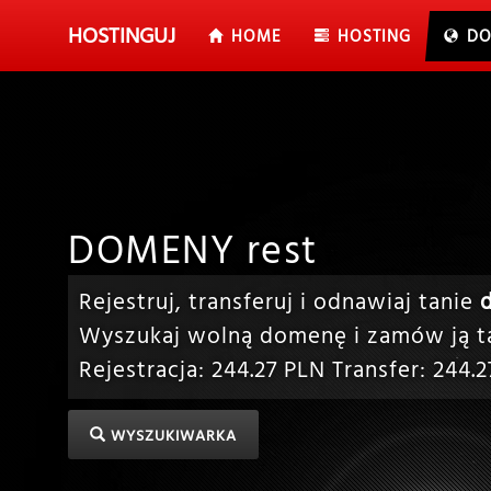
HOSTING
UJ
HOME
HOSTING
DO
DOMENY rest
Rejestruj, transferuj i odnawiaj tanie
Wyszukaj wolną domenę i zamów ją ta
Rejestracja:
244.27
PLN Transfer:
244.2
WYSZUKIWARKA