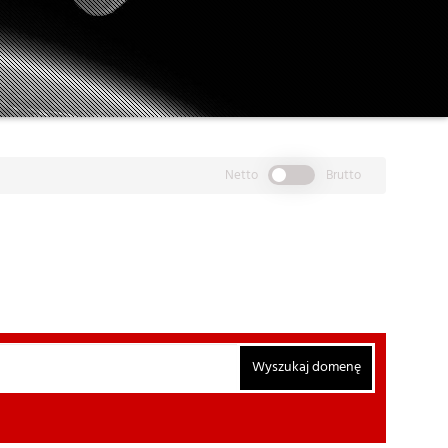
Netto
Brutto
Wyszukaj domenę