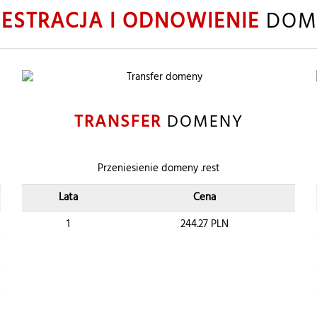
JESTRACJA I ODNOWIENIE
DOME
TRANSFER
DOMENY
Przeniesienie domeny .rest
Lata
Cena
1
244.27
PLN