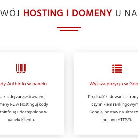
TWÓJ
HOSTING I DOMENY
U NA
dy AuthInfo w panelu
Wyższa pozycja w Goo
la każdej zarejestrowanej
Prędkość ładowania strony
meny PL w Hostinguj kody
czynnikiem rankingowy
thInfo są udostępnione w
Google, postaw na ultrasz
panelu Klienta.
hosting HTTP/3.