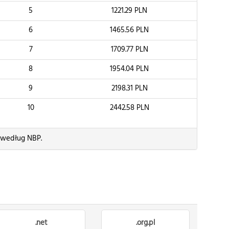
5
1221.29
PLN
6
1465.56
PLN
7
1709.77
PLN
8
1954.04
PLN
9
2198.31
PLN
10
2442.58
PLN
) według NBP.
.net
.org.pl