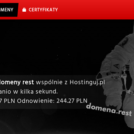
MENY
CERTYFIKATY
domeny rest
wspólnie z Hostinguj.pl
nio w kilka sekund.
7
PLN Odnowienie:
244.27
PLN