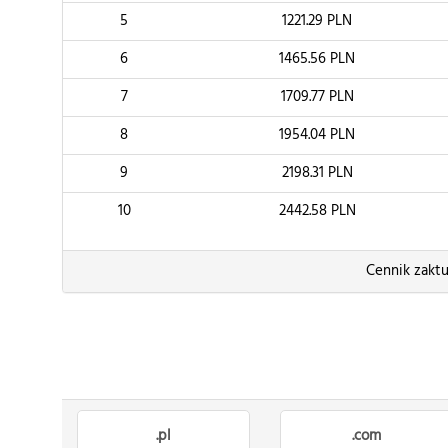
5
1221.29
PLN
6
1465.56
PLN
7
1709.77
PLN
8
1954.04
PLN
9
2198.31
PLN
10
2442.58
PLN
Cennik zaktu
.pl
.com