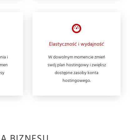
Elastyczność i wydajność
nia i
W dowolnym momencie zmień
omen
swój plan hostingowy i zwiększ
esy
dostępne zasoby konta
hostingowego.
A BIZNESU