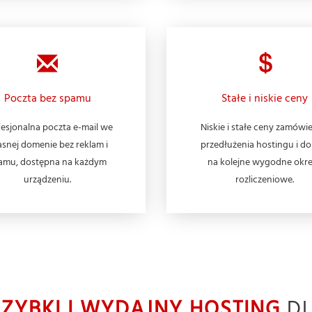
Poczta bez spamu
Stałe i niskie ceny
esjonalna poczta e-mail we
Niskie i stałe ceny zamówie
snej domenie bez reklam i
przedłużenia hostingu i d
amu, dostępna na każdym
na kolejne wygodne okr
urządzeniu.
rozliczeniowe.
SZYBKI I WYDAJNY HOSTING
DL