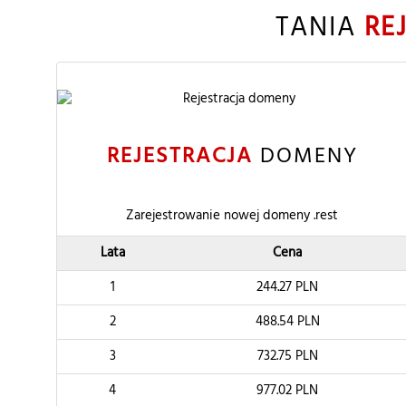
TANIA
RE
REJESTRACJA
DOMENY
Zarejestrowanie nowej domeny .rest
Lata
Cena
1
244.27
PLN
2
488.54
PLN
3
732.75
PLN
4
977.02
PLN