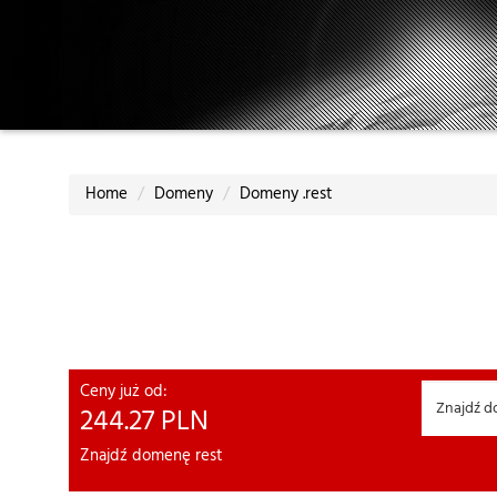
Home
Domeny
Domeny .rest
Ceny już od:
244.27
PLN
Znajdź domenę rest