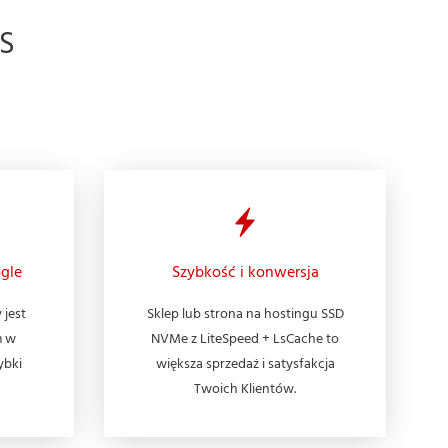
S
gle
Szybkość i konwersja
 jest
Sklep lub strona na hostingu SSD
m w
NVMe z LiteSpeed + LsCache to
ybki
większa sprzedaż i satysfakcja
Twoich Klientów.