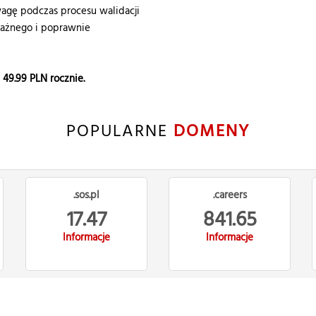
gę podczas procesu walidacji
ważnego i poprawnie
e
49.99
PLN rocznie.
POPULARNE
DOMENY
.sos.pl
.careers
17.47
841.65
Informacje
Informacje