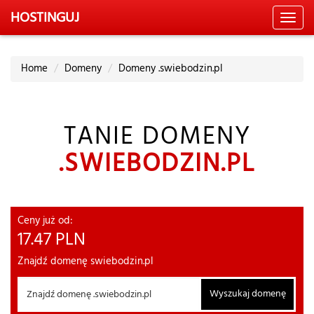
HOSTING
UJ
Toggl
navig
Home
Domeny
Domeny .swiebodzin.pl
TANIE DOMENY
.SWIEBODZIN.PL
Ceny już od:
17.47
PLN
Znajdź domenę swiebodzin.pl
Wyszukaj domenę