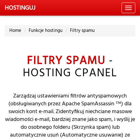
HOSTING
UJ
Toggl
navig
Home
Funkcje hostingu
Filtry spamu
FILTRY SPAMU
-
HOSTING CPANEL
Zarządzaj ustawieniami filtrów antyspamowych
(obsługiwanych przez Apache SpamAssassin ™) dla
swoich kont e-mail. Zidentyfikuj niechciane masowe
wiadomości e-mail, bardziej znane jako spam, i wyślij je
do osobnego folderu (Skrzynka spam) lub
automatycznie usuń (Automatyczne usuwanie) ze