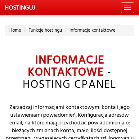
HOSTING
UJ
Toggl
navig
Home
Funkcje hostingu
Informacje kontaktowe
INFORMACJE
KONTAKTOWE
-
HOSTING CPANEL
Zarządzaj informacjami kontaktowymi konta i jego
ustawieniami powiadomień. Konfiguracja adresów
email, na które mają przychodzić powiadomienia o:
bieżących zmianach konta, małej ilości dostępnej
przestrzeni, wygasających certyfikatach ssl, logowaniu