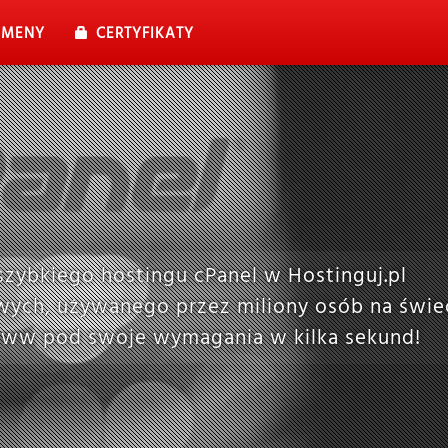
MENY
CERTYFIKATY
aszybkiego hostingu cPanel w Hostinguj.pl
wych, używanego przez miliony osób na świec
n www pod swoje wymagania w kilka sekund!