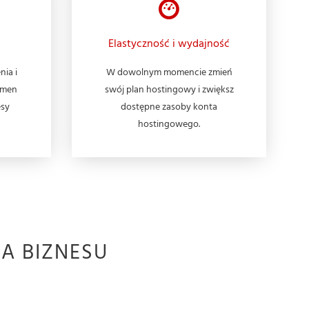
Elastyczność i wydajność
nia i
W dowolnym momencie zmień
omen
swój plan hostingowy i zwiększ
esy
dostępne zasoby konta
hostingowego.
A BIZNESU