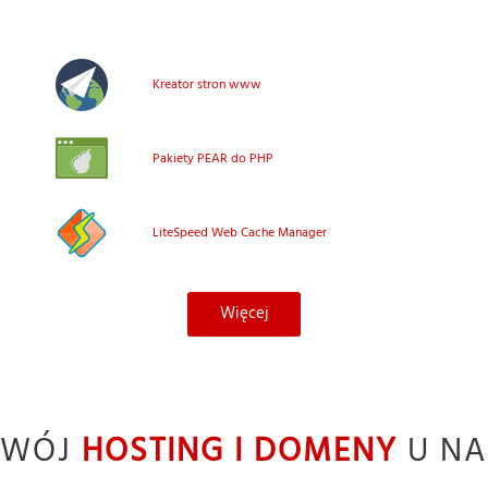
Kreator stron www
Pakiety PEAR do PHP
LiteSpeed Web Cache Manager
Więcej
TWÓJ
HOSTING I DOMENY
U NA