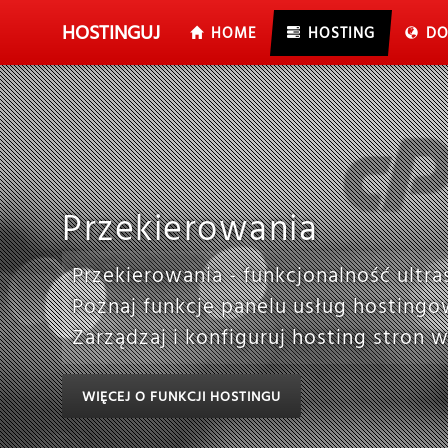
HOSTING
UJ
HOME
HOSTING
DO
Przekierowania
Przekierowania - funkcjonalność ultr
Poznaj funkcje panelu usług hostingo
Zarządzaj i konfiguruj hosting stro
WIĘCEJ O FUNKCJI HOSTINGU