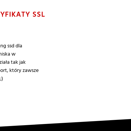
YFIKATY SSL
ng ssd dla
niska w
ała tak jak
ort, który zawsze
;)