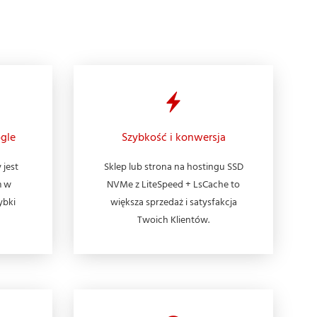
gle
Szybkość i konwersja
 jest
Sklep lub strona na hostingu SSD
m w
NVMe z LiteSpeed + LsCache to
ybki
większa sprzedaż i satysfakcja
Twoich Klientów.